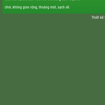
chơi, không gian rộng, thoáng mát, sạch sẽ.
Thiết kế