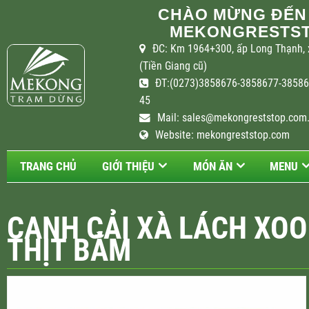
CHÀO MỪNG ĐẾN
MEKONGRESTST
ĐC: Km 1964+300, ấp Long Thạnh, 
(Tiền Giang cũ)
ĐT:(0273)3858676-3858677-385867
45
Mail:
sales@mekongreststop.com
Website: mekongreststop.com
TRANG CHỦ
GIỚI THIỆU
MÓN ĂN
MENU
CANH CẢI XÀ LÁCH XO
THỊT BẰM