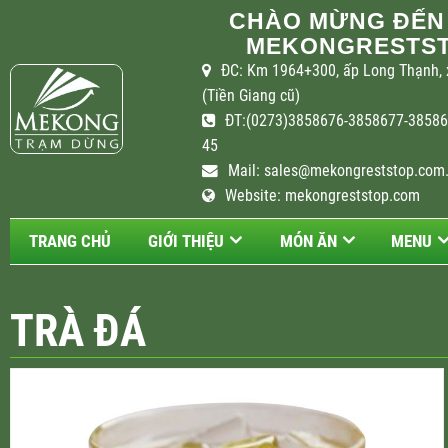
CHÀO MỪNG ĐẾN
MEKONGRESTST
ĐC: Km 1964+300, ấp Long Thạnh, 
(Tiền Giang cũ)
ĐT:(0273)3858676-3858677-385867
45
Mail:
sales@mekongreststop.com
Website: mekongreststop.com
TRANG CHỦ
GIỚI THIỆU
MÓN ĂN
MENU
TRÀ ĐÁ