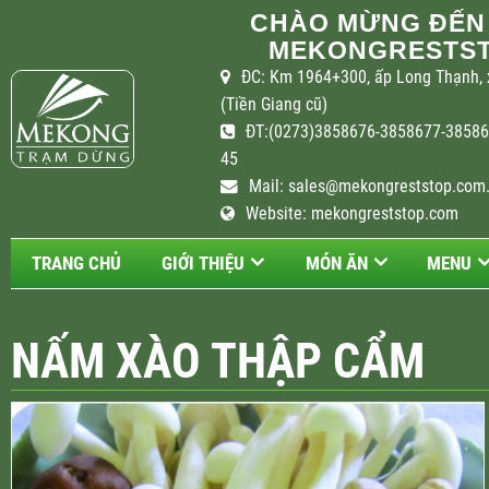
CHÀO MỪNG ĐẾN
MEKONGRESTST
ĐC: Km 1964+300, ấp Long Thạnh, 
(Tiền Giang cũ)
ĐT:(0273)3858676-3858677-385867
45
Mail:
sales@mekongreststop.com
Website: mekongreststop.com
TRANG CHỦ
GIỚI THIỆU
MÓN ĂN
MENU
NẤM XÀO THẬP CẨM