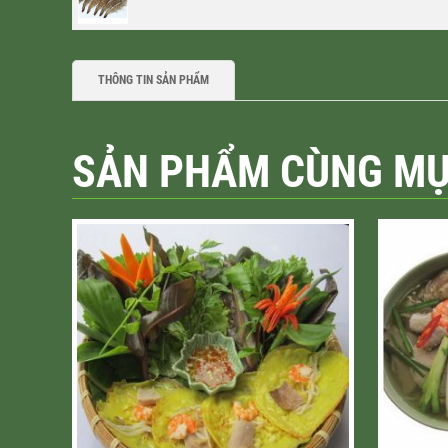
THÔNG TIN SẢN PHẨM
SẢN PHẨM CÙNG M