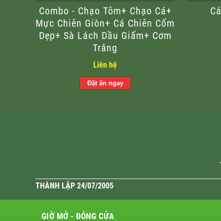
Combo - Chạo Tôm+ Chạo Cá+
Cá
Mực Chiên Giòn+ Cá Chiên Cốm
Dẹp+ Sà Lách Dầu Giấm+ Cơm
Trắng
Liên hệ
THÀNH LẬP 24/07/2005
GIỜ MỞ - ĐÓNG CỬA