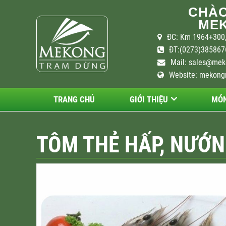
CHÀO
MEK
ĐC: Km 1964+300,
ĐT:(0273)3858676
Mail:
sales@mek
Website: mekong
TRANG CHỦ
GIỚI THIỆU
MÓN
TÔM THẺ HẤP, NƯỚN