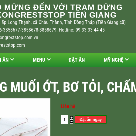
 MỪNG ĐẾN VỚI TRẠM DỪNG
ONGRESTSTOP TIỀN GIANG
 ấp Long Thạnh, xã Châu Thành, Tỉnh Đồng Tháp (Tiền Giang cũ)
-3858677-3858678-3858679. Hotline: 09 33 33 44 45
ongreststop.com.vn
reststop.com
 ĂN
MENU
ĐẶT ĂN
MỸ NGHỆ
G MUỐI ỚT, BƠ TỎI, CHẤ
Liên hệ