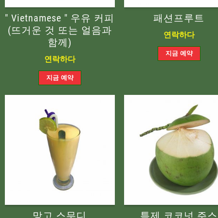
" Vietnamese " 우유 커피
패션프루트
(뜨거운 것 또는 얼음과
연락하다
함께)
연락하다
망고 스무디
특제 코코넛 주스