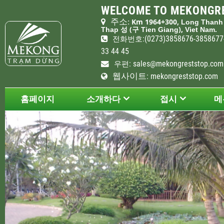
WELCOME TO MEKONGRE
주소
Km 1964+300,
:
Long Than
(
),
Thap
성
구
Tien Giang
Viet Nam.
:(0273)3858676-385867
전화
번호
33 44 45
:
sales@mekongreststop.com
우편
웹사이트
: mekongreststop.com
홈페이지
소개하다
접시
메