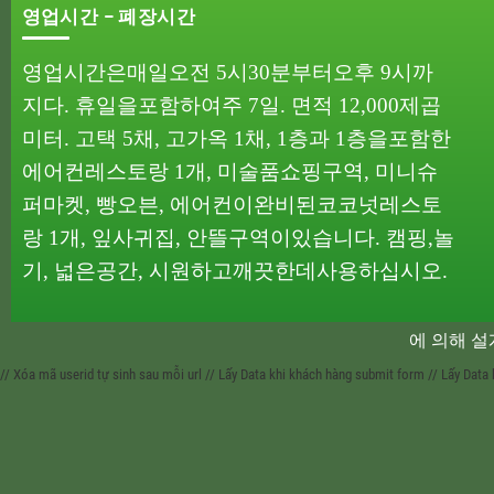
영업시간 – 폐장시간
영업시간은
매일
오전
5
시
30
분부터
오후
9
시까
지다
.
휴일을
포함하여
주
7
일
.
면적
12,000
제곱
미터
.
고택
5
채
,
고가옥
1
채
, 1
층과
1
층을
포함한
에어컨
레스토랑
1
개
,
미술품
쇼핑
구역
,
미니
슈
퍼마켓
,
빵
오븐
,
에어컨이
완비된
코코넛
레스토
랑
1
개
,
잎사귀
집
,
안뜰
구역이
있습니다
.
캠핑
,
놀
기
,
넓은
공간
,
시원하고
깨끗한
데
사용하십시오
.
에 의해 
// Xóa mã userid tự sinh sau mỗi url
// Lấy Data khi khách hàng submit form
// Lấy Data