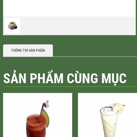
THÔNG TIN SẢN PHẨM
SẢN PHẨM CÙNG MỤC