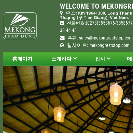
WELCOME TO MEKONGRE
주소
Km 1964+300,
:
Long Than
(
),
Thap
성
구
Tien Giang
Viet Nam.
:(0273)3858676-385867
전화
번호
33 44 45
:
sales@mekongreststop.com
우편
웹사이트
: mekongreststop.com
홈페이지
소개하다
접시
메