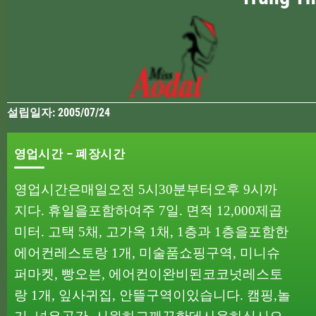
설립일자: 2005/07/24
영업시간 – 폐장시간
영업시간은
매일
오전
5
시
30
분부터
오후
9
시까
지다
.
휴일을
포함하여
주
7
일
.
면적
12,000
제곱
미터
.
고택
5
채
,
고가옥
1
채
, 1
층과
1
층을
포함한
에어컨
레스토랑
1
개
,
미술품
쇼핑
구역
,
미니
슈
퍼마켓
,
빵
오븐
,
에어컨이
완비된
코코넛
레스토
랑
1
개
,
잎사귀
집
,
안뜰
구역이
있습니다
.
캠핑
,
놀