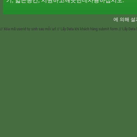
기
,
넓은
공간
,
시원하고
깨끗한
데
사용하십시오
.
에 의해 
// Xóa mã userid tự sinh sau mỗi url
// Lấy Data khi khách hàng submit form
// Lấy Data