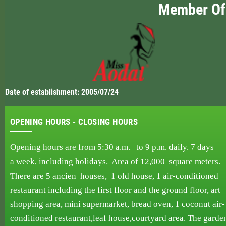
Member Of
Date of establishment: 2005/07/24
OPENING HOURS - CLOSING HOURS
Opening hours are from 5:30 a.m. to 9 p.m.
daily.
7 days
a week,
including holidays. Area
of ​​12,000
square
meters.
There are 5 ancien
houses,
1 old house, 1
air-conditioned
restaurant including
the first
floor and the
ground floor, art
shopping area, mini supermarket, bread oven,
1 coconut air-
conditioned
restaurant,
leaf
house,courtyard area. The garde