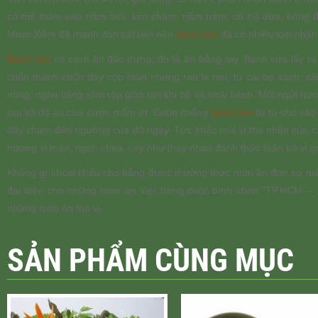
có thể thêm vào nấm mối, kim châm, nấm tràm, cổ hũ dừa, bông đ
Mười Xiềm đã mạnh dạn cải tiến nên
bánh xèo
đã có nhiều loại nhân
Bánh xèo
có cách ăn đặc trưng, đó là ăn bằng tay. Bánh vừa lấy r
cuốn thành cuốn dày cộp toàn những rau là rau, từ cải bẹ xanh, cả
nóng, nghe tiếng rôm rốp giòn tan khi bẻ và nhai bánh. Mũi ngửi 
rau và đỏ au của nước mắm ớt. Cuộn miếng
bánh xèo
từ từ cho vào 
đẩy chạm đến ngưỡng của đô ngậy. Tức khắc mùi vị the nhẩn của cả
hương vị mặn, ngọt, chua, cay như thay nhau đánh thức toàn bộ vị g
Không gì khoái khẩu cho bằng được thưởng thức món ăn đơn sơ mà t
đại diện cho những món ăn Việt trong cuộc bình chọn “TP.HCM – 10
những món ăn thú vị.
SẢN PHẨM CÙNG MỤC