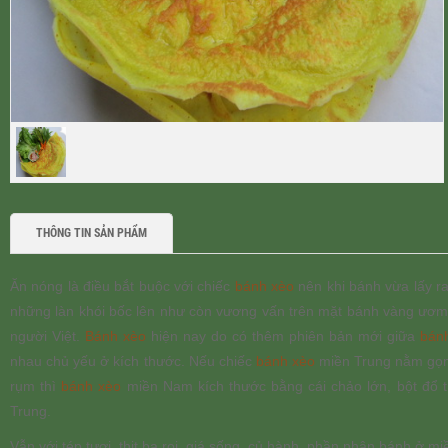
THÔNG TIN SẢN PHẨM
Ăn nóng là điều bắt buộc với chiếc
bánh xèo
nên khi bánh vừa lấy ra
những làn khói bốc lên như còn vương vấn trên mặt bánh vàng ươm. 
người Việt.
Bánh xèo
hiện nay do có thêm phiên bản mới giữa
bán
nhau chủ yếu ở kích thước. Nếu chiếc
bánh xèo
miền Trung nằm gọn 
rụm thì
bánh xèo
miền Nam kích thước bằng cái chảo lớn, bột đổ t
Trung.
Vẫn với tép tươi, thịt ba rọi, giá sống, củ hành, phần nhân bánh ở