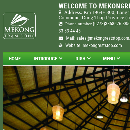
WELCOME TO MEKONGRE
Address: Km
1964
+ 300, Long 
Commune, Dong Thap Province (fo
:(0273)3858676-385
Phone number
33 33 44 45
Mail:
sales@mekongreststop.com
Website: mekongreststop.com
HOME
INTRODUCE
DISH
MENU