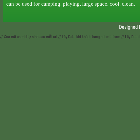
can be used
for
camping,
playing, large space, cool, clean.
Designed
// Xóa mã userid tự sinh sau mỗi url
// Lấy Data khi khách hàng submit form
// Lấy Data