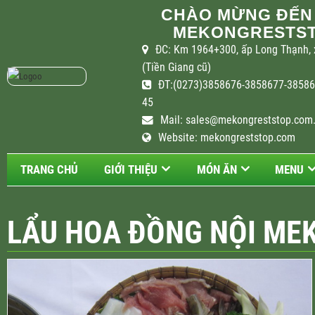
CHÀO MỪNG ĐẾN
MEKONGRESTST
ĐC: Km 1964+300, ấp Long Thạnh, 
(Tiền Giang cũ)
ĐT:(0273)3858676-3858677-385867
45
Mail:
sales@mekongreststop.com
Website: mekongreststop.com
TRANG CHỦ
GIỚI THIỆU
MÓN ĂN
MENU
LẨU HOA ĐỒNG NỘI ME