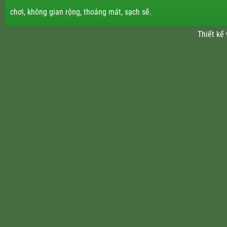
chơi, không gian rộng, thoáng mát, sạch sẽ.
Thiết kế