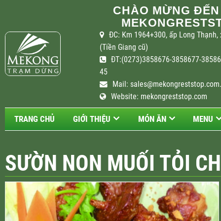
CHÀO MỪNG ĐẾN
MEKONGRESTST
ĐC: Km 1964+300, ấp Long Thạnh, 
(Tiền Giang cũ)
ĐT:(0273)3858676-3858677-385867
45
Mail:
sales@mekongreststop.com
Website: mekongreststop.com
TRANG CHỦ
GIỚI THIỆU
MÓN ĂN
MENU
SƯỜN NON MUỐI TỎI CH