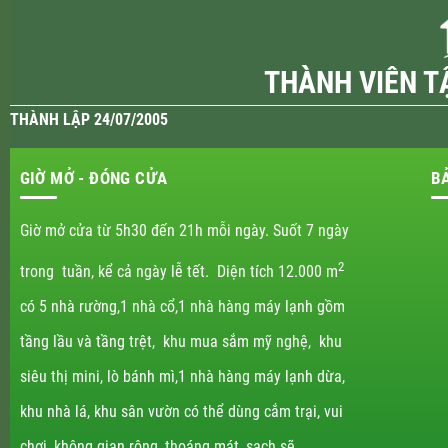
THÀNH VIÊN T
THÀNH LẬP 24/07/2005
GIỜ MỞ - ĐÓNG CỬA
B
Giờ mở cửa từ 5h30 đến 21h mỗi ngày. Suốt 7 ngày
2
trong tuần, kể cả ngày lễ tết. Diện tích 12.000 m
có 5 nhà rường,1 nhà cổ,1 nhà hàng máy lạnh gồm
tầng lầu và tầng trệt, khu mua sắm mỹ nghệ, khu
siêu thị mini, lò bánh mì,1 nhà hàng máy lạnh dừa,
khu nhà lá, khu sân vườn có thể dùng cắm trại, vui
chơi, không gian rộng, thoáng mát, sạch sẽ.